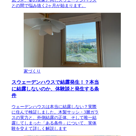
気づき、妻の実家と同じスウェーデンハウス
との間で悩み抜く2ヶ月が始まります。
家づくり
スウェーデンハウスで結露発生！？本当
に結露しないのか、体験談と発生する条
件
ウェーデンハウスは本当に結露しない？実際
に住んで検証しました。木製サッシ・3層ガラ
スの実力と、外側結露の正体、そして唯一結
露してしまった「ある条件」について、実体
験を交えて詳しく解説します