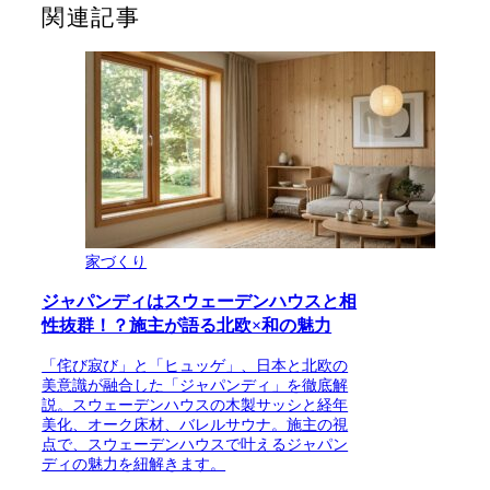
関連記事
家づくり
ジャパンディはスウェーデンハウスと相
性抜群！？施主が語る北欧×和の魅力
「侘び寂び」と「ヒュッゲ」、日本と北欧の
美意識が融合した「ジャパンディ」を徹底解
説。スウェーデンハウスの木製サッシと経年
美化、オーク床材、バレルサウナ。施主の視
点で、スウェーデンハウスで叶えるジャパン
ディの魅力を紐解きます。