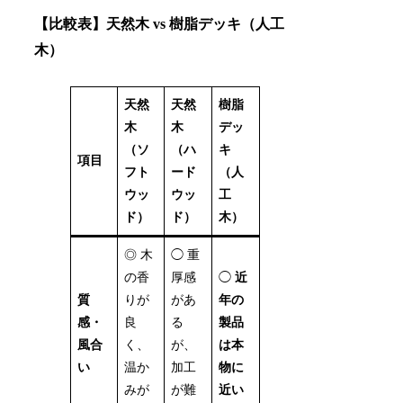
【比較表】天然木 vs 樹脂デッキ（人工
木）
天然
天然
樹脂
木
木
デッ
（ソ
（ハ
キ
項目
フト
ード
（人
ウッ
ウッ
工
ド）
ド）
木）
◎ 木
◯ 重
の香
厚感
◯
近
質
りが
があ
年の
感・
良
る
製品
風合
く、
が、
は本
い
温か
加工
物に
みが
が難
近い