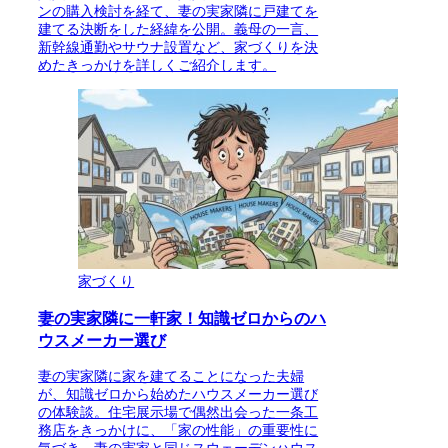
ンの購入検討を経て、妻の実家隣に戸建てを
建てる決断をした経緯を公開。義母の一言、
新幹線通勤やサウナ設置など、家づくりを決
めたきっかけを詳しくご紹介します。
家づくり
妻の実家隣に一軒家！知識ゼロからのハ
ウスメーカー選び
妻の実家隣に家を建てることになった夫婦
が、知識ゼロから始めたハウスメーカー選び
の体験談。住宅展示場で偶然出会った一条工
務店をきっかけに、「家の性能」の重要性に