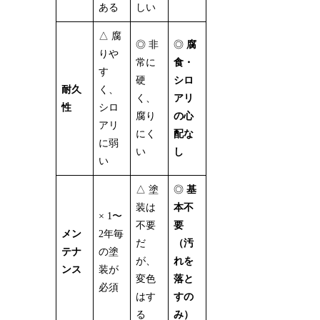
ある
しい
△ 腐
◎ 非
◎
腐
りや
常に
食・
す
硬
シロ
耐久
く、
く、
アリ
性
シロ
腐り
の心
アリ
にく
配な
に弱
い
し
い
△ 塗
◎
基
装は
本不
× 1〜
不要
要
メン
2年毎
だ
（汚
テナ
の塗
が、
れを
ンス
装が
変色
落と
必須
はす
すの
る
み）