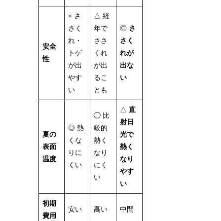
× さ
△ 経
さく
年で
◎
さ
れ・
ささ
さく
安全
トゲ
くれ
れが
性
が出
が出
出な
やす
るこ
い
い
とも
△
直
◯ 比
射日
◎ 熱
較的
夏の
光で
くな
熱く
表面
熱く
りに
なり
温度
なり
くい
にく
やす
い
い
初期
安い
高い
中間
費用