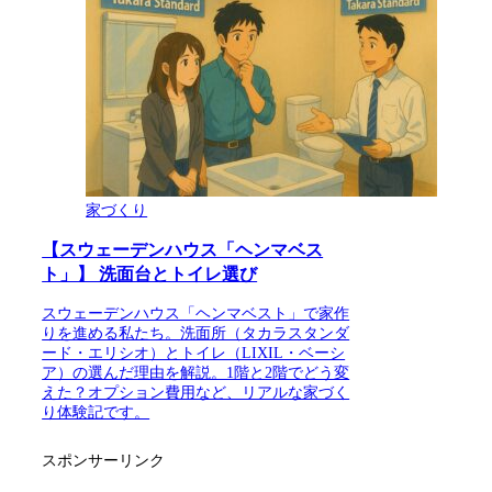
家づくり
【スウェーデンハウス「ヘンマベス
ト」】 洗面台とトイレ選び
スウェーデンハウス「ヘンマベスト」で家作
りを進める私たち。洗面所（タカラスタンダ
ード・エリシオ）とトイレ（LIXIL・ベーシ
ア）の選んだ理由を解説。1階と2階でどう変
えた？オプション費用など、リアルな家づく
り体験記です。
スポンサーリンク