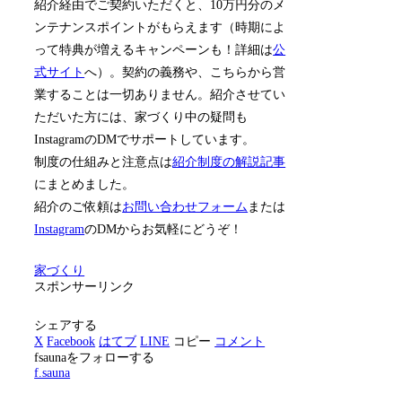
紹介経由でご契約いただくと、10万円分のメ
ンテナンスポイントがもらえます（時期によ
って特典が増えるキャンペーンも！詳細は
公
式サイト
へ）。契約の義務や、こちらから営
業することは一切ありません。紹介させてい
ただいた方には、家づくり中の疑問も
InstagramのDMでサポートしています。
制度の仕組みと注意点は
紹介制度の解説記事
にまとめました。
紹介のご依頼は
お問い合わせフォーム
または
Instagram
のDMからお気軽にどうぞ！
家づくり
スポンサーリンク
シェアする
X
Facebook
はてブ
LINE
コピー
コメント
fsaunaをフォローする
f.sauna