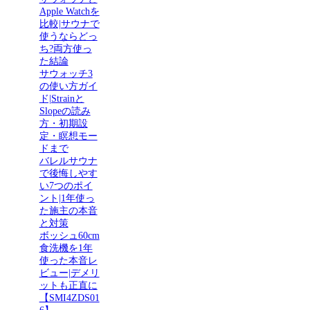
Apple Watchを
比較|サウナで
使うならどっ
ち?両方使っ
た結論
サウォッチ3
の使い方ガイ
ド|Strainと
Slopeの読み
方・初期設
定・瞑想モー
ドまで
バレルサウナ
で後悔しやす
い7つのポイ
ント|1年使っ
た施主の本音
と対策
ボッシュ60cm
食洗機を1年
使った本音レ
ビュー|デメリ
ットも正直に
【SMI4ZDS01