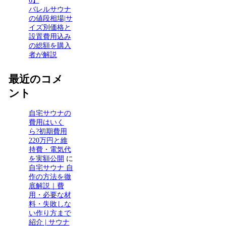
6】
バレルサウナ
の値段相場|サ
イズ別価格と
設置費用込み
の総額を購入
者が解説
最近のコメ
ント
自宅サウナの
費用はいく
ら?初期費用
220万円と維
持費・電気代
を実額公開
に
自宅サウナ 自
作の方法を徹
底解説｜費
用・必要な材
料・失敗しな
い作り方まで
紹介 | サウナ