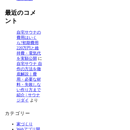
最近のコメ
ント
自宅サウナの
費用はいく
ら?初期費用
220万円と維
持費・電気代
を実額公開
に
自宅サウナ 自
作の方法を徹
底解説｜費
用・必要な材
料・失敗しな
い作り方まで
紹介 | サウナ
ジダイ
より
カテゴリー
家づくり
Webアプリ開