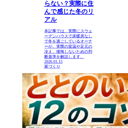
らない？実際に住
んで感じた冬のリ
アル
本記事では、実際にスウェ
ーデンハウスで床暖房なし
で冬を過ごしているオーナ
ーが、実際の室温や足元の
冷え、後悔しないための判
断基準を解説します。
2026.01.15
家づくり