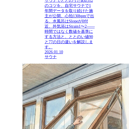
サウナでととのうための12
のコツを、自宅サウナで1
年間データを取り続けた施
主が公開。心拍130bpmで出
る、水風呂はSlopeが0付
近、外気浴はStrain1〜2——
時間ではなく数値を基準に
する方法と、ととのい値90
と77の日の違いを解説しま
す。
2026.01.10
サウナ