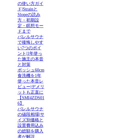
の使い方ガイ
ド|Strainと
Slopeの読み
方・初期設
定・瞑想モー
ドまで
バレルサウナ
で後悔しやす
い7つのポイ
ント|1年使っ
た施主の本音
と対策
ボッシュ60cm
食洗機を1年
使った本音レ
ビュー|デメリ
ットも正直に
【SMI4ZDS01
6】
バレルサウナ
の値段相場|サ
イズ別価格と
設置費用込み
の総額を購入
者が解説