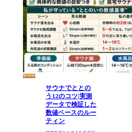
サウナ
サウナでととの
う12のコツ|実測
データで検証した
数値ベースのルー
ティン