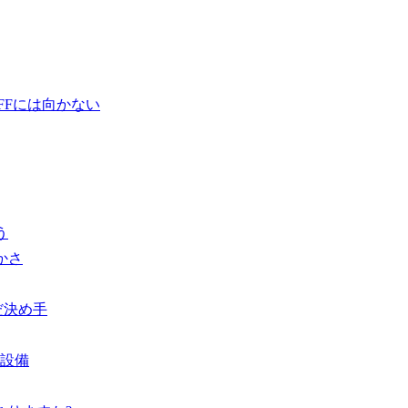
FFには向かない
う
かさ
だ決め手
い設備