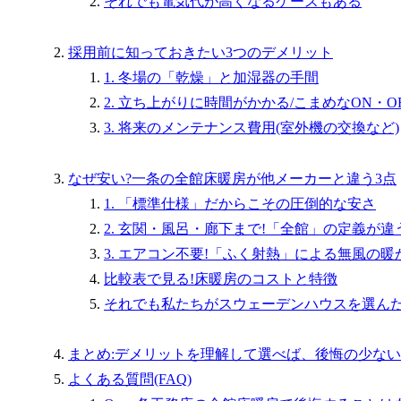
それでも電気代が高くなるケースもある
採用前に知っておきたい3つのデメリット
1. 冬場の「乾燥」と加湿器の手間
2. 立ち上がりに時間がかかる/こまめなON・O
3. 将来のメンテナンス費用(室外機の交換など)
なぜ安い?一条の全館床暖房が他メーカーと違う3点
1. 「標準仕様」だからこその圧倒的な安さ
2. 玄関・風呂・廊下まで!「全館」の定義が違
3. エアコン不要!「ふく射熱」による無風の暖
比較表で見る!床暖房のコストと特徴
それでも私たちがスウェーデンハウスを選ん
まとめ:デメリットを理解して選べば、後悔の少な
よくある質問(FAQ)