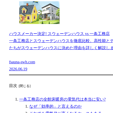
ハウスメーカー決定! スウェーデンハウス vs 一条工務店
一条工務店とスウェーデンハウスを徹底比較。高性能と
たちがスウェーデンハウスに決めた理由を詳しく解説し
fsauna-swh.com
2026.06.19
目次
一条工務店の全館床暖房の電気代は本当に安い?
なぜ「効率的」と言えるのか