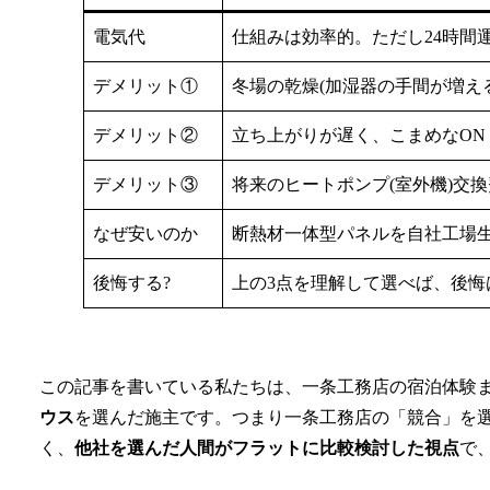
電気代
仕組みは効率的。ただし24時間
デメリット①
冬場の乾燥(加湿器の手間が増える
デメリット②
立ち上がりが遅く、こまめなON
デメリット③
将来のヒートポンプ(室外機)交
なぜ安いのか
断熱材一体型パネルを自社工場
後悔する?
上の3点を理解して選べば、後悔
この記事を書いている私たちは、一条工務店の宿泊体験
ウス
を選んだ施主です。つまり一条工務店の「競合」を
く、
他社を選んだ人間がフラットに比較検討した視点
で