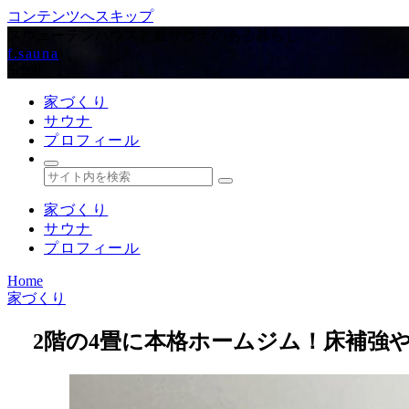
コンテンツへスキップ
スウェーデンハウスと庭サウナのある暮らし
f.sauna
Scroll
家づくり
サウナ
プロフィール
家づくり
サウナ
プロフィール
Home
家づくり
2階の4畳に本格ホームジム！床補強