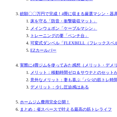
総額〇〇万円で完成！4畳に収まる厳選マシン・器
床を守る「防音・衝撃吸収マット」
メインウェポン「ケーブルマシン」
トレーニングの要「ベンチ台」
可変式ダンベル「FLEXBELL（フレックスベ
EZカールバー
実際に4畳ジムを使ってみた感想（メリット・デメ
メリット：移動時間ゼロ＆サウナとのセット
意外なメリット：妻も喜ぶ「パパの筋トレ時
デメリット：少し圧迫感はある
ホームジム費用完全公開！
まとめ：省スペースで叶える最高の筋トレライフ